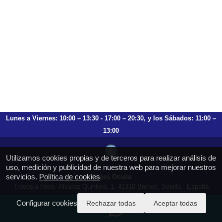
Lunes a Viernes: 10:00 – 13:30 - 17:00 – 20:30, y los Sábados: 11:00 –
13:00
Utilizamos cookies propias y de terceros para realizar análisis de
uso, medición y publicidad de nuestra web para mejorar nuestros
servicios.
Política de cookies
Viajes Ocaña
Travesia Hnos. Alvarez Quintero, 1, 41310 Brenes, Sevilla - España
T.: 659 753 504 954 797 472
Configurar cookies
Rechazar todas
Aceptar todas
https://viajesocana.es
reservas@viajesocana.es