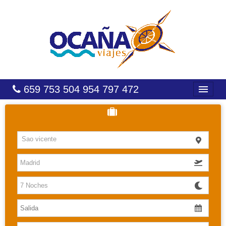
659 753 504 954 797 472
INICIO
HOTELES
Sao vicente
COSTAS
CARIBE
CANARIAS
BALEARES