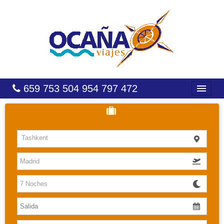
659 753 504 954 797 472
INICIO
HOTELES
Tashkent
COSTAS
CARIBE
CANARIAS
BALEARES