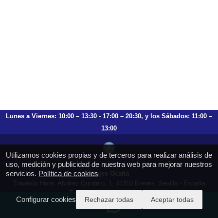
Lunes a Viernes: 10:00 – 13:30 - 17:00 – 20:30, y los Sábados: 11:00 –
13:00
Utilizamos cookies propias y de terceros para realizar análisis de
uso, medición y publicidad de nuestra web para mejorar nuestros
servicios.
Política de cookies
Viajes Ocaña
Travesia Hnos. Alvarez Quintero, 1, 41310 Brenes, Sevilla - España
T.: 659 753 504 954 797 472
Configurar cookies
Rechazar todas
Aceptar todas
https://viajesocana.es
reservas@viajesocana.es