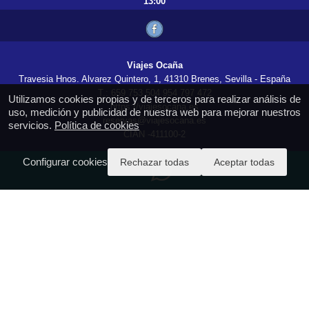
13:00
Viajes Ocaña
Travesia Hnos. Alvarez Quintero, 1, 41310 Brenes, Sevilla - España
T.: 659 753 504 954 797 472
Utilizamos cookies propias y de terceros para realizar análisis de
https://viajesocana.es
uso, medición y publicidad de nuestra web para mejorar nuestros
reservas@viajesocana.es
servicios.
Política de cookies
CIAN -411100-2
Configurar cookies
Rechazar todas
Aceptar todas
Acceda a PAGO SEGURO aquí
Información importante COVID-19
Aviso Legal - condiciones generales
Política de Privacidad