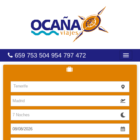
659 753 504 954 797 472
INICIO
HOTELES
Tenerife
COSTAS
CARIBE
CANARIAS
BALEARES