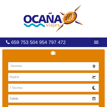
659 753 504 954 797 472
INICIO
HOTELES
Varanasi
COSTAS
CARIBE
CANARIAS
BALEARES