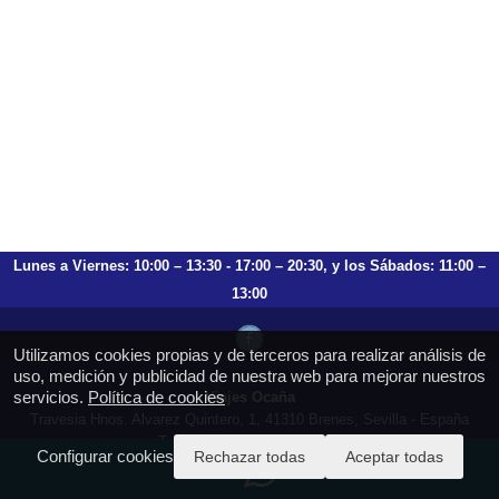
Lunes a Viernes: 10:00 – 13:30 - 17:00 – 20:30, y los Sábados: 11:00 –
13:00
Utilizamos cookies propias y de terceros para realizar análisis de
uso, medición y publicidad de nuestra web para mejorar nuestros
servicios.
Política de cookies
Viajes Ocaña
Travesia Hnos. Alvarez Quintero, 1, 41310 Brenes, Sevilla - España
T.: 659 753 504 954 797 472
Configurar cookies
Rechazar todas
Aceptar todas
https://viajesocana.es
reservas@viajesocana.es