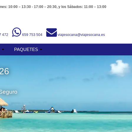
nes: 10:00 – 13:30 - 17:00 – 20:30, y los Sábados: 11:00 – 13:00
7 472
659 753 504
viajesocana@viajesocana.es
S
PAQUETES
26
 Seguro