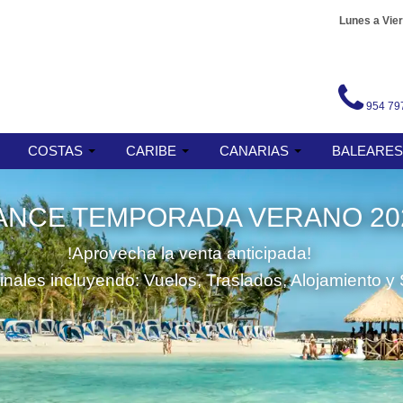
Lunes a Vier
954 79
COSTAS
CARIBE
CANARIAS
BALEARE
ANCE TEMPORADA VERANO 20
!Aprovecha la venta anticipada!
finales incluyendo: Vuelos, Traslados, Alojamiento y