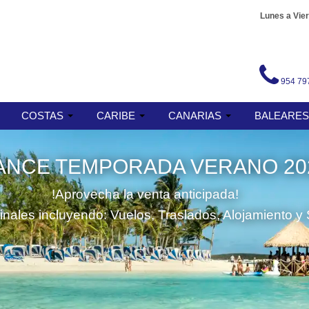
Lunes a Vier
954 79
COSTAS
CARIBE
CANARIAS
BALEARE
ANCE TEMPORADA VERANO 20
!Aprovecha la venta anticipada!
finales incluyendo: Vuelos, Traslados, Alojamiento y