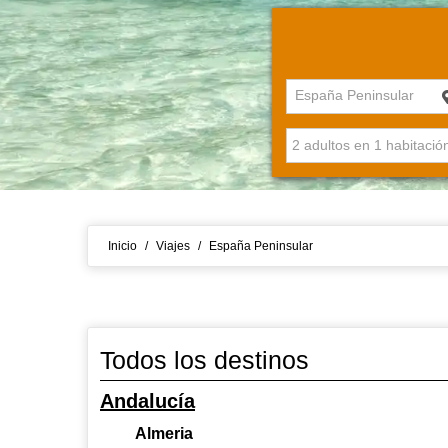
España Peninsular
Inicio
/
Viajes
/
España Peninsular
Todos los destinos
Andalucía
Almeria