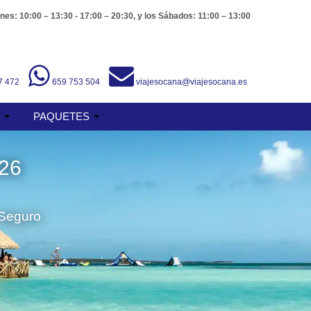
nes: 10:00 – 13:30 - 17:00 – 20:30, y los Sábados: 11:00 – 13:00
7 472
659 753 504
viajesocana@viajesocana.es
S
PAQUETES
26
 Seguro