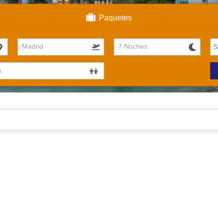
Paquetes
Madrid
7 Noches