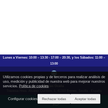
Lunes a Viernes: 10:00 – 13:30 - 17:00 – 20:30, y los Sábados: 11:00 –
13:00
Utilizamos cookies propias y de terceros para realizar análisis de
uso, medición y publicidad de nuestra web para mejorar nuestros
servicios.
Política de cookies
Viajes Ocaña
Travesia Hnos. Alvarez Quintero, 1, 41310 Brenes, Sevilla - España
T.: 659 753 504 954 797 472
Configurar cookies
Rechazar todas
Aceptar todas
https://viajesocana.es
reservas@viajesocana.es